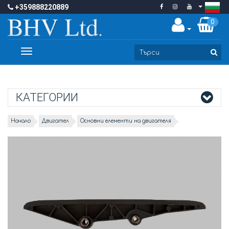
+359888220889
0
Toggle
navigation
КАТЕГОРИИ
Начало
Двигател
Основни елементи на двигателя