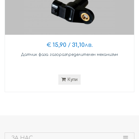
€
15,90
/
31,10
лв.
Датчик фаза газоразпределителен механизъм
Купи
ЗА НАС