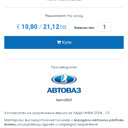
Наличност:
На склад
€
10,80
/
21,12
лв.
Количество:
Купи
Производител
АвтоВАЗ
Успокоител на ангренажна верига за ЛАДА НИВА 21214 - 1,7i
Материал: високоустойчив полимер с
вградени метални резбови
вложки
, осигуряващи здраво и надеждно закрепване.