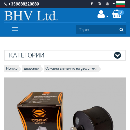
+359888220889
0
Toggle
navigation
КАТЕГОРИИ
Начало
Двигател
Основни елементи на двигателя