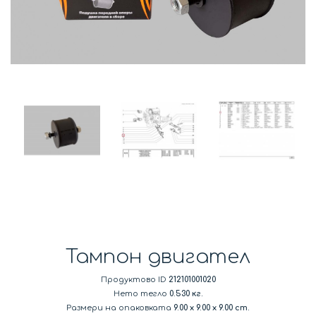
Тампон двигател
Продуктово ID
212101001020
Нето тегло
0.530 кг.
Размери на опаковката
9.00
x
9.00
x
9.00 cm.