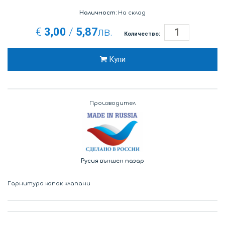
Наличност:
На склад
€
3,00
/
5,87
лв.
Количество:
Купи
Производител
Русия външен пазар
Гарнитура капак клапани