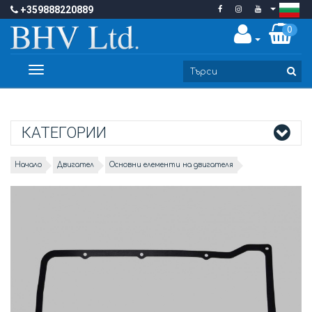
+359888220889
0
Toggle
navigation
КАТЕГОРИИ
Начало
Двигател
Основни елементи на двигателя