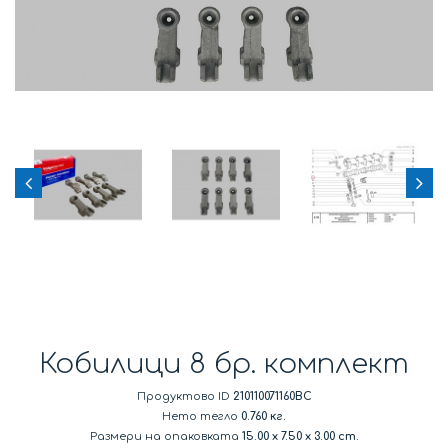
Кобилици 8 бр. комплект
Продуктово ID
210110071160BC
Нето тегло
0.760 кг.
Размери на опаковката
15.00
x
7.50
x
3.00 cm.