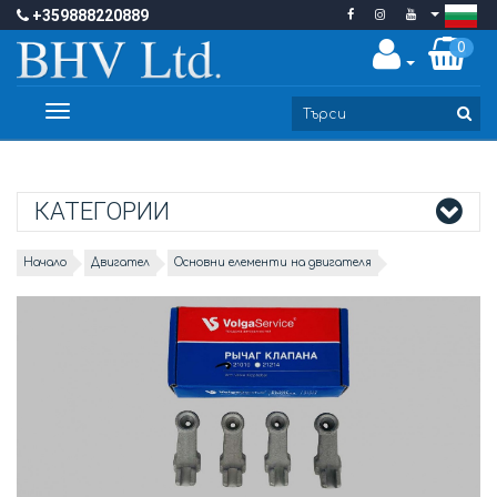
+359888220889
0
Toggle
navigation
КАТЕГОРИИ
Начало
Двигател
Основни елементи на двигателя