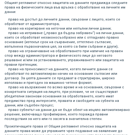
Общият регламент относно защитата на данните предвижда следните
права на физическите лица във връзка с обработване на личните им
данни:
право на достъп до личните данни, свързани с лицето, които се
обработват от администратора;
право на коригиране на неточни или непълни лични данни;
право на изтриване („право да бъдеш забравен“) на лични данни,
които се обработват незаконосъобразно или с отпаднало правно
основание (изтекъл срок на съхранение, оттеглено съгласие,
изпълнена първоначална цел, за която са били събрани и други);
право на ограничаване на обработването при наличие на правен
спор между администратора и физическото лице до неговото
решаване и/или за установяването, упражняването или защитата на
правни претенции;
право на преносимост на данните, когато личните данни се
обработват по автоматизиран начин на основание съгласие или
договор. За целта данните се предават в структуриран, широко
използван и пригоден за машинно четене формат;
право на възражение по всяко време и на основания, свързани с
конкретната ситуация на лицето, при условие, че не съществуват
убедителни законови основания за обработването, които имат
предимство пред интересите, правата и свободите на субекта на
данни, или съдебен процес;
право субектът на данни да не бъде обект на изцяло автоматизирано
решение, включващо профилиране, което поражда правни
последствия за него или го засяга в значителна степен.
Произтичащите права от Общия регламент относно защитата на
данните права може да упражните чрез подаване на заявление до