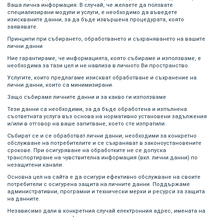
Ваша лична информация. В случай, че желаете да ползвате
специализирани модули и услуги, е необходимо да въведете
изискваните данни, за да бъде извършена процедурата, която
заявявате.
Принципи при събирането, обработването и съхраняването на вашите
лични данни
Ние гарантираме, че информацията, която събираме и използваме, е
необходима за тази цел и не навлиза в личното Ви пространство.
Услугите, които предлагаме изискват обработване и съхранение на
лични данни, които са минимизирани.
Защо събираме личните данни и за какво ги използваме
Тези данни са необходими, за да бъде обработена и изпълнена
съответната услуга въз основа на нормативно установени задължения
и/или в отговор на ваше запитване, което сте изпратили.
Събират се и се обработват лични данни, необходими за конкретно
обслужване на потребителите и се съхраняват в законоустановените
срокове. При осигуряване на обработките не се допуска
транспортиране на чувствителна информация (вкл. лични данни) по
незащитени канали.
Основна цел на сайта е да осигури ефективно обслужване на своите
потребители с осигурена защита на личните данни. Поддържаме
административни, програмни и технически мерки и ресурси за защита
на данните.
Независимо дали в конкретния случай електронния адрес, имената на