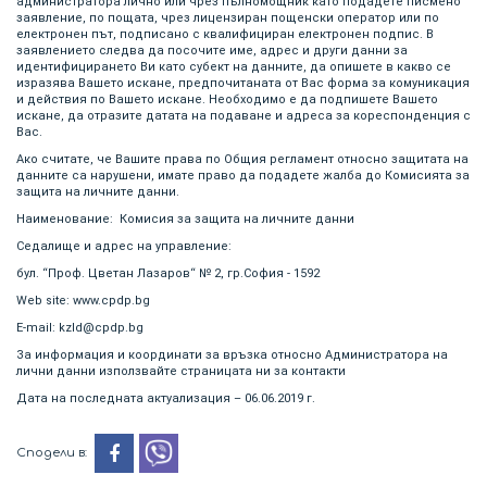
администратора лично или чрез пълномощник като подадете писмено
заявление, по пощата, чрез лицензиран пощенски оператор или по
електронен път, подписано с квалифициран електронен подпис. В
заявлението следва да посочите име, адрес и други данни за
идентифицирането Ви като субект на данните, да опишете в какво се
изразява Вашето искане, предпочитаната от Вас форма за комуникация
и действия по Вашето искане. Необходимо е да подпишете Вашето
искане, да отразите датата на подаване и адреса за кореспонденция с
Вас.
Ако считате, че Вашите права по Общия регламент относно защитата на
данните са нарушени, имате право да подадете жалба до Комисията за
защита на личните данни.
Наименование: Комисия за защита на личните данни
Седалище и адрес на управление:
бул. “Проф. Цветан Лазаров“ № 2, гр.София - 1592
Web site: www.cpdp.bg
E-mail: kzld@cpdp.bg
За информация и координати за връзка относно Администратора на
лични данни използвайте страницата ни за контакти
Дата на последната актуализация – 06.06.2019 г.
Сподели в: