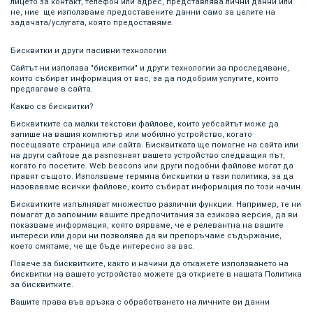
лицето за контакт, телефон или адрес, представлява лични данни или
не, ние ще използваме предоставените данни само за целите на
задачата/услугата, която предоставяме.
Бисквитки и други пасивни технологии
Сайтът ни използва "бисквитки" и други технологии за проследяване,
които събират информация от вас, за да подобрим услугите, които
предлагаме в сайта.
Какво са бисквитки?
Бисквитките са малки текстови файлове, които уебсайтът може да
запише на вашия компютър или мобилно устройство, когато
посещавате страница или сайта. Бисквитката ще помогне на сайта или
на други сайтове да разпознаят вашето устройство следващия път,
когато го посетите. Web beacons или други подобни файлове могат да
правят същото. Използваме термина бисквитки в тази политика, за да
назоваваме всички файлове, които събират информация по този начин.
Бисквитките изпълняват множество различни функции. Например, те ни
помагат да запомним вашите предпочитания за езикова версия, да ви
показваме информация, която вярваме, че е релевантна на вашите
интереси или дори ни позволява да ви препоръчаме съдържание,
което смятаме, че ще бъде интересно за вас.
Повече за бисквитките, както и начини да откажете използването на
бисквитки на вашето устройство можете да откриете в нашата Политика
за бисквитките.
Вашите права във връзка с обработването на личните ви данни