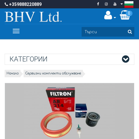
+359888220889
0
Toggle
navigation
КАТЕГОРИИ
Начало
Сервизни комплекти обслужване