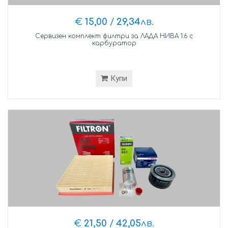
€
15,00
/
29,34
лв.
Сервизен комплект филтри за ЛАДА НИВА 1.6 с
карбуратор
Купи
€
21,50
/
42,05
лв.