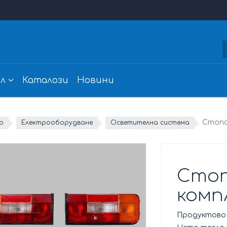
л
Каталози
Новини
Стопо
о
Електрооборудване
Осветителна система
Стоп
комп
Продуктово