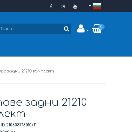
0
ве задни 21210 комплект
ове задни 21210
лект
 ID
210603716010/11