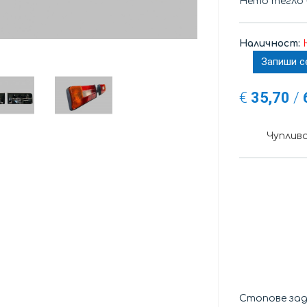
Нето тегло
Наличност:
Запиши с
€
35,70
/
Чуплив
Стопове зад