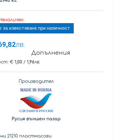
0.940 кг.
Неналичен
е за известяване при наличност
69,82
лв.
Допълнения
ост: €
1,00
/
1,96
лв.
Производител
Русия външен пазар
ни 21210 пластмасови