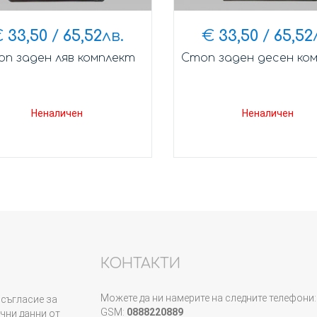
€
33,50
/
65,52
лв.
€
33,50
/
65,52
п заден ляв комплект
Стоп заден десен ко
Неналичен
Неналичен
КОНТАКТИ
Можете да ни намерите на следните телефони:
съгласие за
GSM:
0888220889
чни данни от