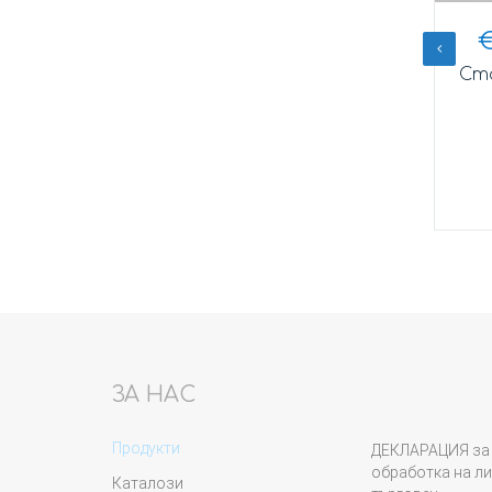
в.
€
17,20
/
33,64
лв.
есен и
Гривна фар хром
Сто
Купи
ЗА НАС
Продукти
ДЕКЛАРАЦИЯ за 
обработка на ли
Каталози