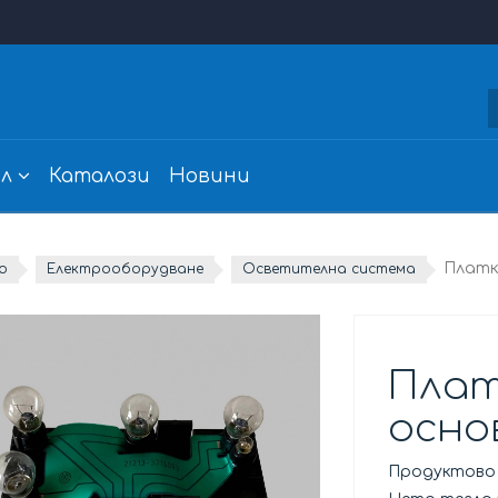
л
Каталози
Новини
Платк
о
Електрооборудване
Осветителна система
Плат
осно
Продуктово