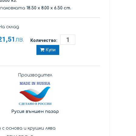
0.000 кг.
опаковката
18.50
x
8.00
x
6.50 cm.
а склад
21,51
лв.
Количество:
Купи
Производител
Русия външен пазар
 с основа и крушки лява