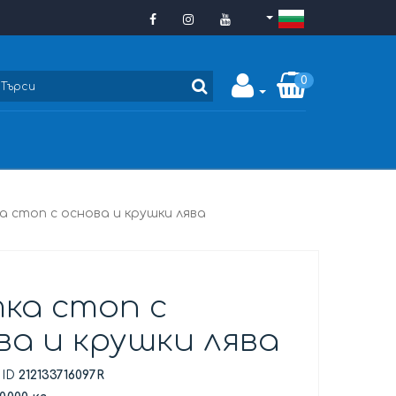
0
а стоп с основа и крушки лява
ка стоп с
ва и крушки лява
 ID
212133716097R