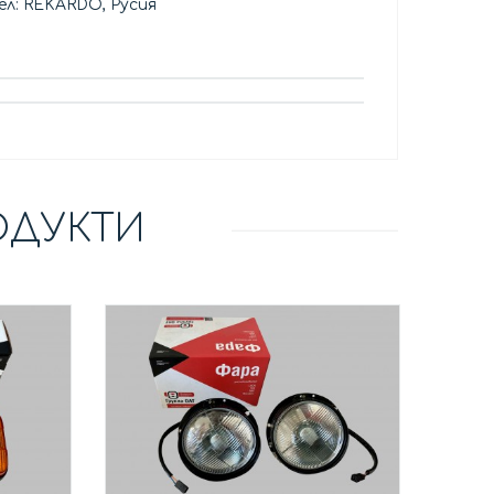
л: REKARDO, Русия
ОДУКТИ