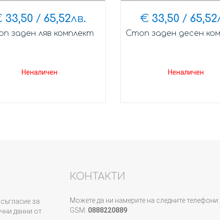
€
33,50
/
65,52
лв.
€
33,50
/
65,52
п заден ляв комплект
Стоп заден десен ко
Неналичен
Неналичен
КОНТАКТИ
Можете да ни намерите на следните телефони:
съгласие за
GSM:
0888220889
чни данни от