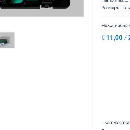
Нето тегло
Размери на 
Наличност:
Н
€
11,00
/
Платка стоп