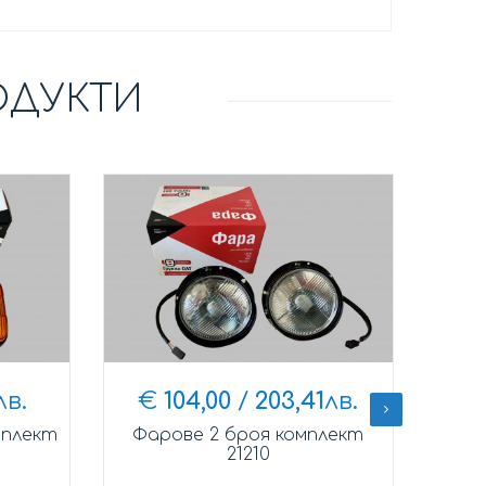
ОДУКТИ
лв.
€
104,00
/
203,41
лв.
мплект
Фарове 2 броя комплект
21210