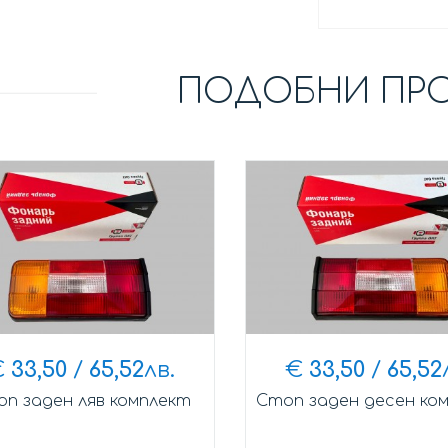
ПОДОБНИ ПР
€
33,50
/
65,52
лв.
€
33,50
/
65,52
п заден ляв комплект
Стоп заден десен ко