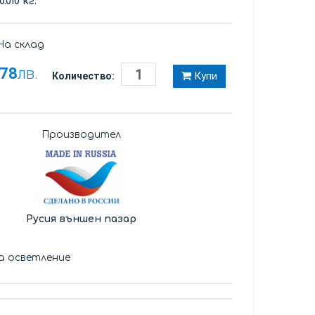
0.010 кг.
а склад
,78
лв.
Купи
Количество:
Производител
Русия външен пазар
а осветление