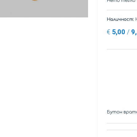
Нето тегло
Наличност:
Н
€
5,00
/
9
Бутон врат