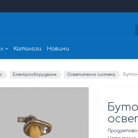
л
Каталози
Новини
Бутон
о
Електрооборудване
Осветителна система
Буто
осве
Продуктово