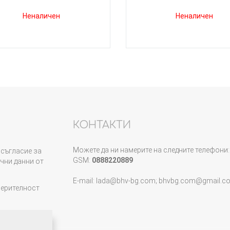
Неналичен
Неналичен
КОНТАКТИ
Можете да ни намерите на следните телефони:
съгласие за
GSM:
0888220889
чни данни от
E-mail: lada@bhv-bg.com; bhvbg.com@gmail.c
верителност