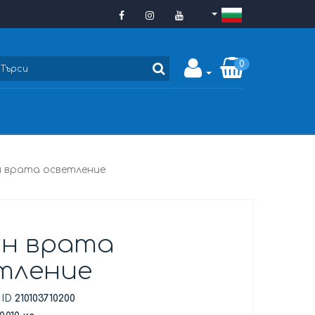
0
 врата осветление
н врата
тление
 ID
210103710200