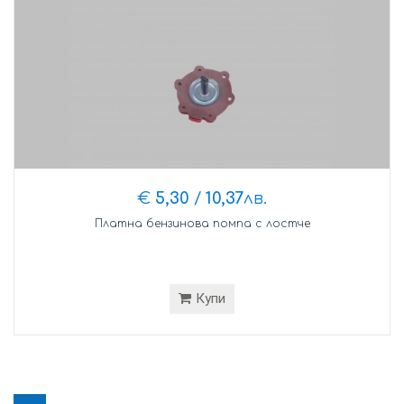
€
5,30
/
10,37
лв.
Платна бензинова помпа с лостче
Купи