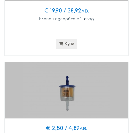
€
19,90
/
38,92
лв.
Клапан адсорбер с 1 извод
Купи
€
2,50
/
4,89
лв.