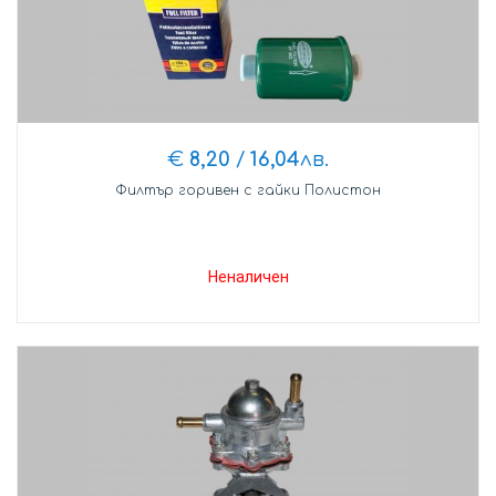
€
8,20
/
16,04
лв.
Филтър горивен с гайки Полистон
Неналичен