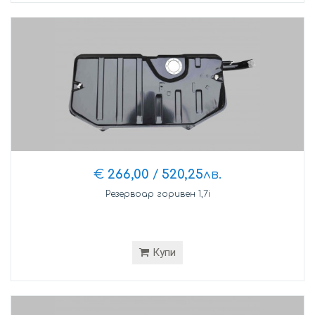
€
266,00
/
520,25
лв.
Резервоар горивен 1,7i
Купи