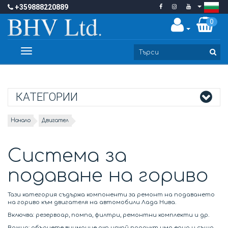
+359888220889
0
Toggle
navigation
КАТЕГОРИИ
Начало
Двигател
Система за
подаване на гориво
Тази категория съдържа компоненти за ремонт на подаването
на гориво към двигателя на автомобили Лада Нива.
Включва: резервоар, помпа, филтри, ремонтни комплекти и др.
Важно: обърнете внимание ако някой продукт има едно и също