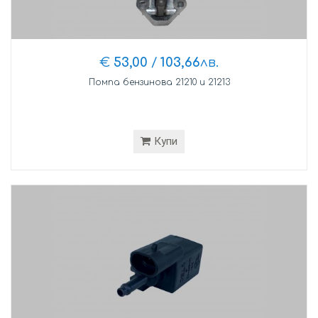
€
53,00
/
103,66
лв.
Помпа бензинова 21210 и 21213
Купи