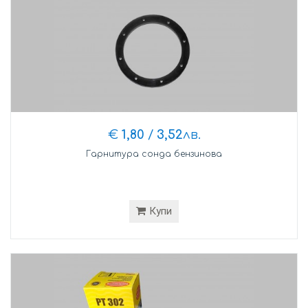
€
1,80
/
3,52
лв.
Гарнитура сонда бензинова
Купи