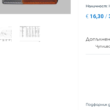
Наличност:
Н
€
16,30
/
Допълне
Чуплив
Подфарник д