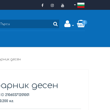
0
рник десен
арник десен
 ID
21060371201001
0.200 кг.