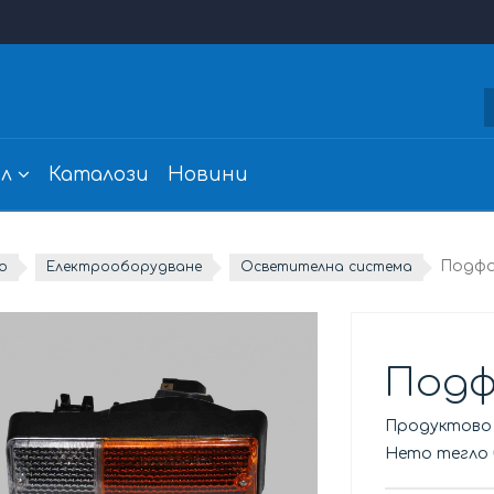
л
Каталози
Новини
Подфа
о
Електрооборудване
Осветителна система
Подф
Продуктово
Нето тегло