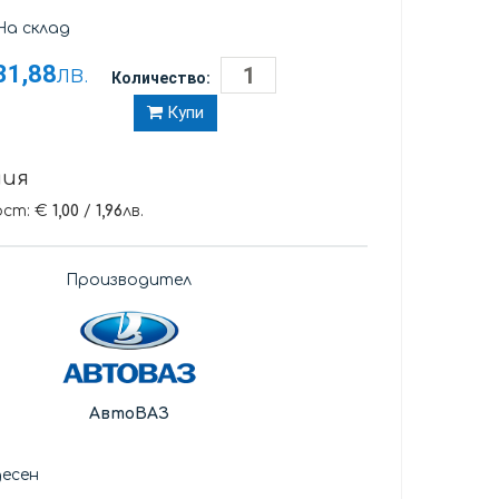
а склад
31,88
лв.
Количество:
Купи
ния
ост: €
1,00
/
1,96
лв.
Производител
АвтоВАЗ
есен