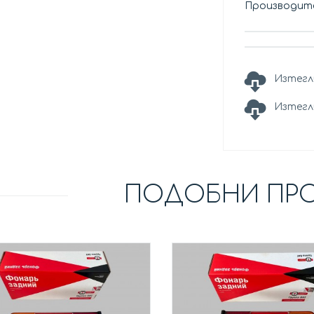
Производит
Изтегл
Изтегл
ПОДОБНИ ПР