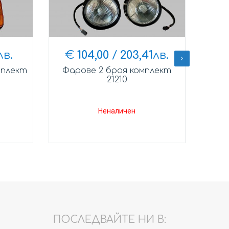
лв.
€
104,00
/
203,41
лв.
мплект
Фарове 2 броя комплект
21210
Неналичен
ПОСЛЕДВАЙТЕ НИ В: