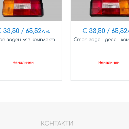
€
33,50
/
65,52
лв.
€
33,50
/
65,52
п заден ляв комплект
Стоп заден десен ко
Неналичен
Неналичен
КОНТАКТИ