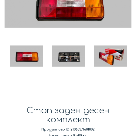
Стоп заден десен
комплект
Продуктово ID
21060371601002
Нето тегло
0.500 кг.