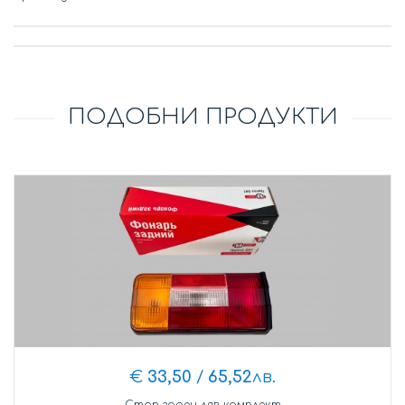
ПОДОБНИ ПРОДУКТИ
€
33,50
/
65,52
лв.
Стоп заден ляв комплект