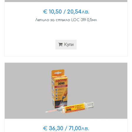
€
10,50
/
20,54
лв.
Лепило за стъкло LOC 319 0,5мл
Купи
€
36,30
/
71,00
лв.