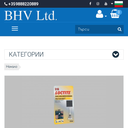
+359888220889
0
Toggle
navigation
КАТЕГОРИИ
Начало