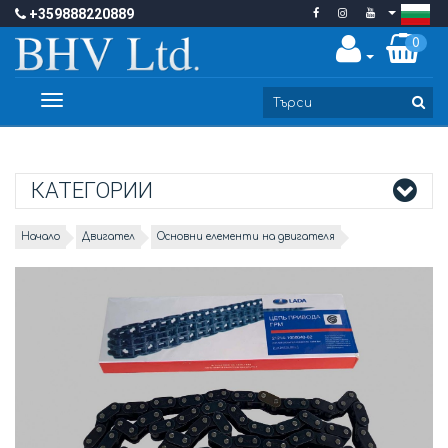
+359888220889
0
Toggle
navigation
КАТЕГОРИИ
Начало
Двигател
Основни елементи на двигателя