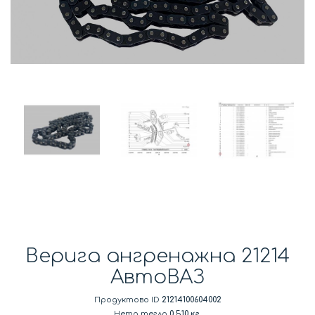
Верига ангренажна 21214
АвтоВАЗ
Продуктово ID
21214100604002
Нето тегло
0.510 кг.