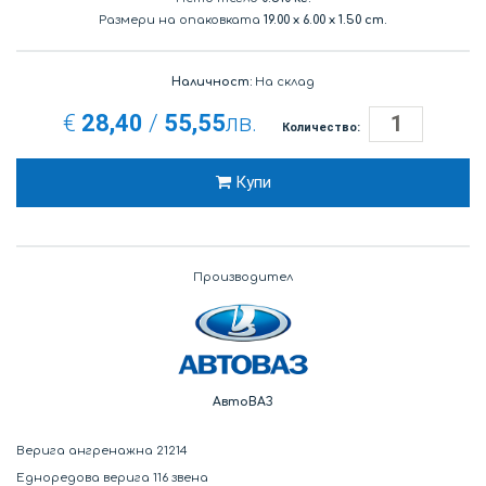
Размери на опаковката
19.00
x
6.00
x
1.50 cm.
Наличност:
На склад
€
28,40
/
55,55
лв.
Количество:
Купи
Производител
АвтоВАЗ
Верига ангренажна 21214
Едноредова верига 116 звена