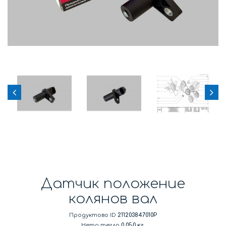
Датчик положение
колянов вал
Продуктово ID
211203847010P
Нето тегло
0.050 кг.