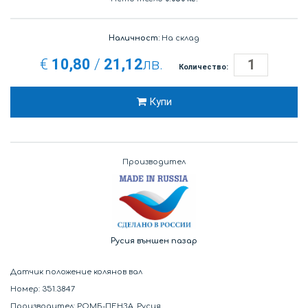
Наличност:
На склад
€
10,80
/
21,12
лв.
Количество:
Купи
Производител
Русия външен пазар
Датчик положение колянов вал
Номер: 351.3847
Производител: РОМБ-ПЕНЗА, Русия