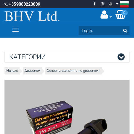
+359888220889
0
Toggle
navigation
КАТЕГОРИИ
Начало
Двигател
Основни елементи на двигателя