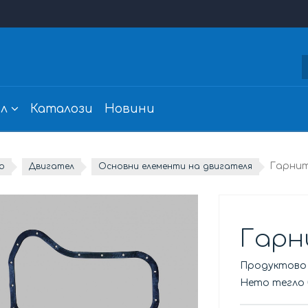
л
Каталози
Новини
Гарнит
о
Двигател
Основни елементи на двигателя
Гарн
Продуктово
Нето тегло