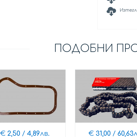
Изтегл
ПОДОБНИ ПР
€
2,50
/
4,89
лв.
€
31,00
/
60,63
л