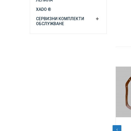
ЛЕПИЛА
XADO ®
СЕРВИЗНИ КОМПЛЕКТИ
ОБСЛУЖВАНЕ
в.
€
1,00
/
1,96
лв.