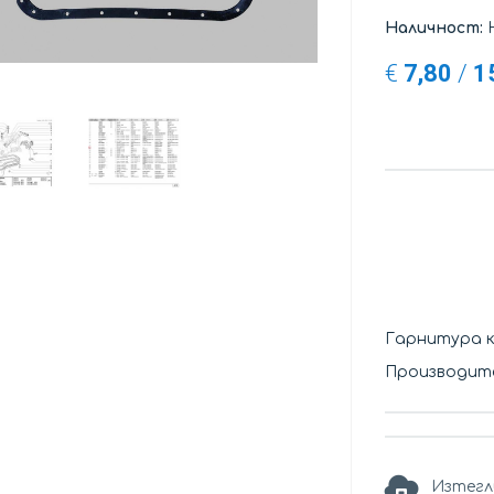
Наличност:
Н
€
7,80
/
1
Гарнитура 
Производите
Изтегл