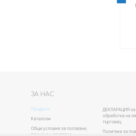
наж
Пробка
Купи
ЗА НАС
Продукти
ДЕКЛАРАЦИЯ за 
обработка на ли
Каталози
търговец.
Общи условия за ползване,
Политика за по
плащане и доставка