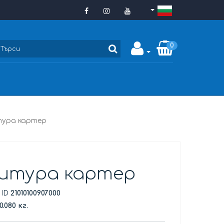
0
ура картер
итура картер
 ID
21010100907000
0.080 кг.