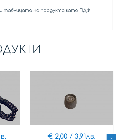
и таблицата на продукта като ПДФ
ОДУКТИ
в.
€
2,00
/
3,91
лв.