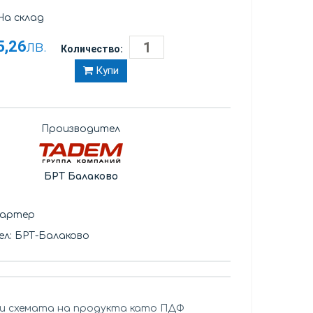
а склад
5,26
лв.
Количество:
Купи
Производител
БРТ Балаково
картер
л: БРТ-Балаково
и схемата на продукта като ПДФ