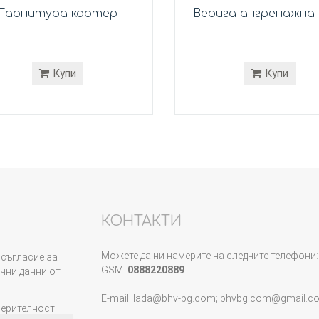
Гарнитура картер
Верига ангренажна 
Купи
Купи
КОНТАКТИ
Можете да ни намерите на следните телефони:
съгласие за
GSM:
0888220889
чни данни от
E-mail: lada@bhv-bg.com; bhvbg.com@gmail.c
верителност