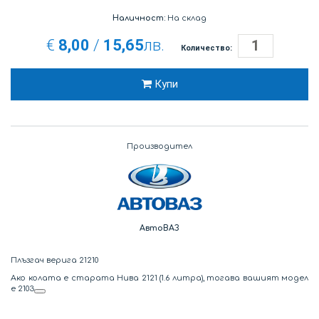
Наличност:
На склад
€
8,00
/
15,65
лв.
Количество:
Купи
Производител
АвтоВАЗ
Плъзгач верига 21210
Ако колата е старата Нива 2121 (1.6 литра), тогава вашият модел
е 2103