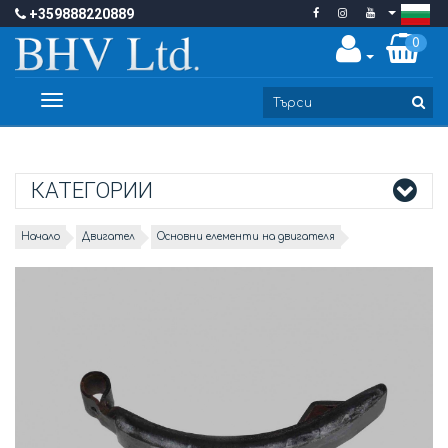
+359888220889
0
Toggle
navigation
КАТЕГОРИИ
Начало
Двигател
Основни елементи на двигателя