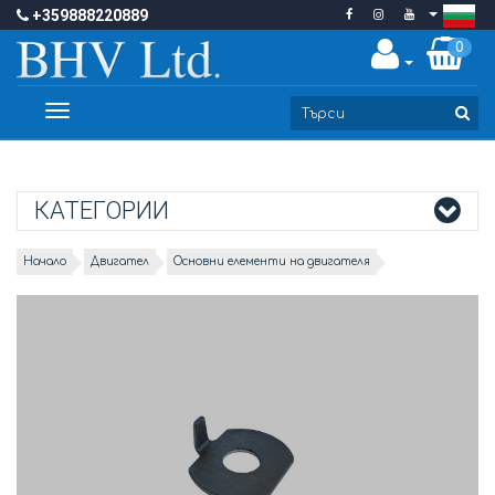
+359888220889
0
Toggle
navigation
КАТЕГОРИИ
Начало
Двигател
Основни елементи на двигателя