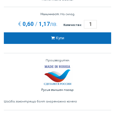
Наличност:
На склад
€
0,60
/
1,17
лв.
Количество:
Купи
Производител
Русия външен пазар
Шайба законтряща болт ангренажно колело