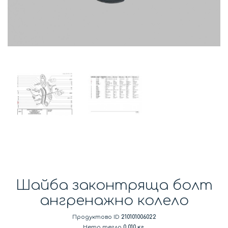
Шайба законтряща болт
ангренажно колело
Продуктово ID
210101006022
Нето тегло
0.010 кг.