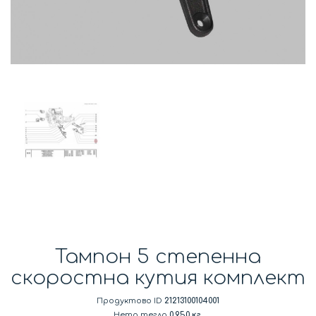
Тампон 5 степенна
скоростна кутия комплект
Продуктово ID
21213100104001
Нето тегло
0.950 кг.