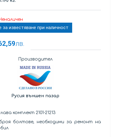
1.190 кг.
Неналичен
е за известяване при наличност
62,59
лв.
Производител
Русия външен пазар
лава комплект 2101-21213
 броя болтове, необходими за ремонт на
обил