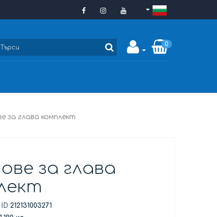
0
е за глава комплект
ове за глава
лект
 ID
212131003271