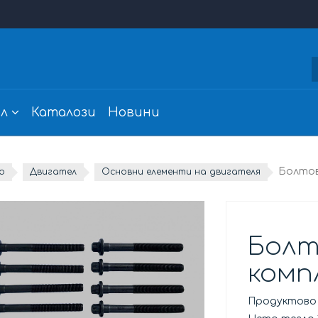
л
Каталози
Новини
Болтов
о
Двигател
Основни елементи на двигателя
Болт
комп
Продуктово