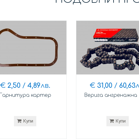
€
2,50
/
4,89
лв.
€
31,00
/
60,63
л
Гарнитура картер
Верига ангренажна 
Купи
Купи