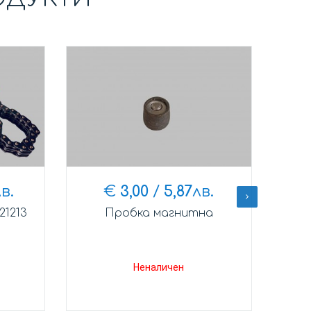
в.
€
3,00
/
5,87
лв.
21213
Пробка магнитна
Лаге
Неналичен