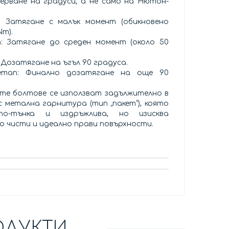
ерване на градуси, а не само на Нютон-
: Затягане с малък момент (обикновено
Nm).
: Затягане до среден момент (около 50
 Дозатягане на ъгъл 90 градуса.
етап: Финално дозатягане на още 90
те болтове се използват задължително в
с метална гарнитура (тип „пакет“), която
о-тънка и издръжлива, но изисква
о чисти и идеално прави повърхности.
ОДУКТИ