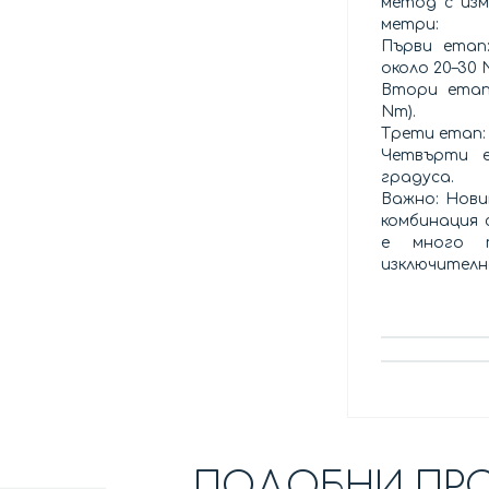
метод с изм
метри:
Първи етап
около 20–30 
Втори етап
Nm).
Трети етап:
Четвърти 
градуса.
Важно: Нови
комбинация 
е много п
изключителн
ПОДОБНИ ПР