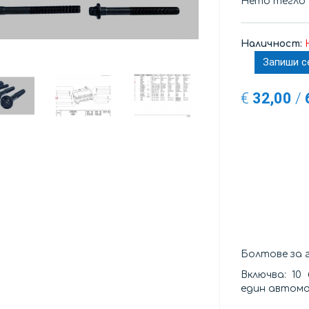
Нето тегло
Наличност:
Запиши с
€
32,00
/
Болтове за г
Включва: 10
един автом