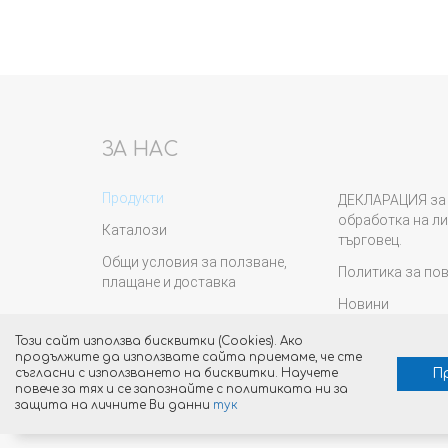
ЗА НАС
Продукти
ДЕКЛАРАЦИЯ за 
обработка на ли
Каталози
търговец.
Общи условия за ползване,
Политика за по
плащане и доставка
Новини
Този сайт използва бисквитки (Cookies). Ако
продължите да използвате сайта приемаме, че сте
П
съгласни с използването на бисквитки. Научете
повече за тях и се запознайте с политиката ни за
защита на личните Ви данни
тук
Изработка на уеб сайт от dotPress © 2015 - 2026 версия:3.59