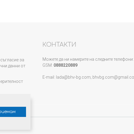
КОНТАКТИ
Можете да ни намерите на следните телефони:
съгласие за
GSM:
0888220889
чни данни от
E-mail: lada@bhv-bg.com; bhvbg.com@gmail.c
верителност
риемам