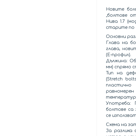
Новите болт
„болтове о
Нива 1.7 (м
старите по 
Основни раз
Глава на б
глава, нови
(E-профил).
Дължина: Об
мм) спрямо с
Тип на деф
(Stretch bol
пластично
равномер
температур
Употреба: 
болтове са 
се използва
Схема на за
За разлика 