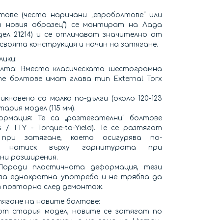
ове (често наричани „евроболтове“ или
т новия образец“) се монтират на Лада
одел 21214) и се отличават значително от
своята конструкция и начин на затягане.
лики:
олта: Вместо класическата шестограмна
те болтове имат глава тип External Torx
икновено са малко по-дълги (около 120-123
тария модел (115 мм).
ормация: Те са „разтегателни“ болтове
ts / TTY - Torque-to-Yield). Те се разтягат
 при затягане, което осигурява по-
ен натиск върху гарнитурата при
ни разширения.
Поради пластичната деформация, тези
за еднократна употреба и не трябва да
т повторно след демонтаж.
тягане на новите болтове:
от стария модел, новите се затягат по