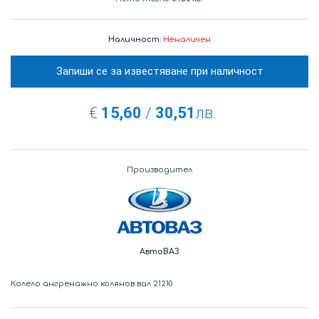
Наличност:
Неналичен
Запиши се за известяване при наличност
€
15,60
/
30,51
лв.
Производител
АвтоВАЗ
Колело ангренажно колянов вал 21210