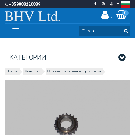
+359888220889
0
Toggle
navigation
КАТЕГОРИИ
Начало
Двигател
Основни елементи на двигателя