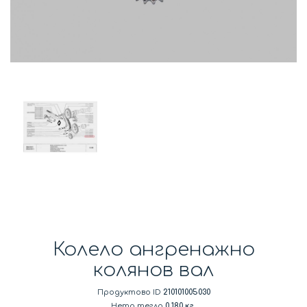
Колело ангренажно
колянов вал
Продуктово ID
210101005030
Нето тегло
0.180 кг.