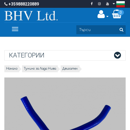
+359888220889
0
Toggle
navigation
КАТЕГОРИИ
Начало
Тунинг за Лада Нива
Двигател