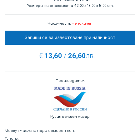
Размери на опаковката
42.00
x
18.00
x
5.00 cm.
Наличност:
Неналичен
Запиши се за известяване при наличност
€
13,60
/
26,60
лв.
Производител
Русия външен пазар
Маркуч маслени пари армиран син.
Тунинг.