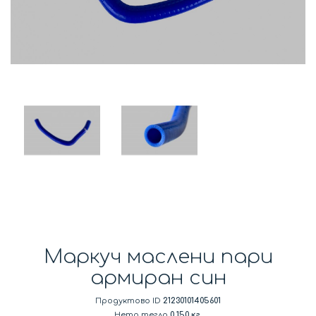
Маркуч маслени пари
армиран син
Продуктово ID
21230101405601
Нето тегло
0.150 кг.