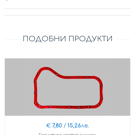
ПОДОБНИ ПРОДУКТИ
€
7,80
/
15,26
лв.
Гарнитура картер силикон