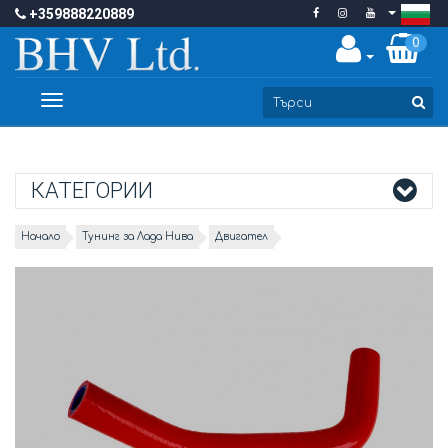
+359888220889
0
Toggle
navigation
КАТЕГОРИИ
Начало
Тунинг за Лада Нива
Двигател