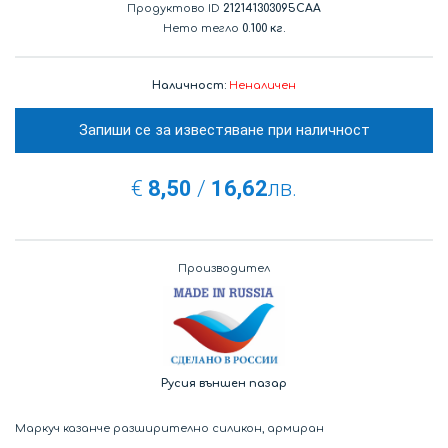
Продуктово ID
212141303095CAA
Нето тегло
0.100 кг.
Наличност:
Неналичен
Запиши се за известяване при наличност
€
8,50
/
16,62
лв.
Производител
Русия външен пазар
Маркуч казанче разширително силикон, армиран