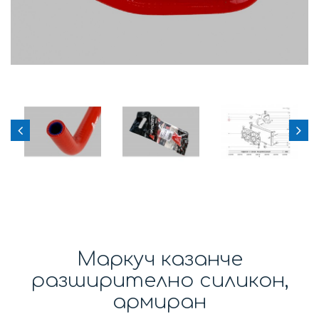
Маркуч казанче
разширително силикон,
армиран