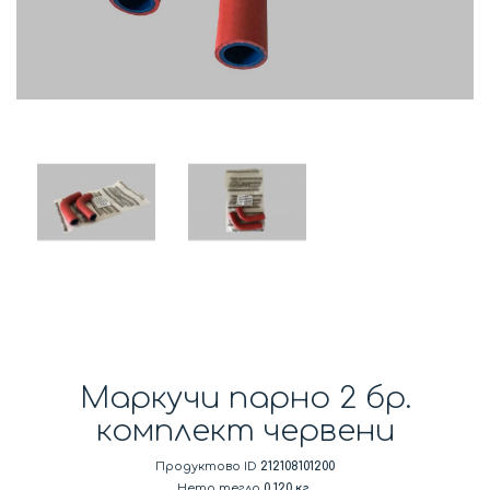
Маркучи парно 2 бр.
комплект червени
Продуктово ID
212108101200
Нето тегло
0.120 кг.