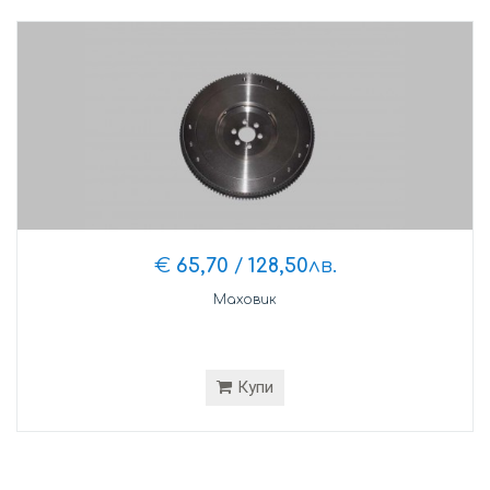
€
65,70
/
128,50
лв.
Маховик
Купи