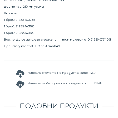
Дискове съединител с лагер комплект
Диаметър: 215 мм усилен
Включва:
1 брой: 21233-1601085
1 брой: 21233-1601180
1 брой: 21233-1601130
Важно: Да се използва с усиленият тип маховик с ID 21230100511501
Производител: VALEO за АвтоВАЗ
Изтегли схемата на продукта като ПДФ
Изтегли таблицата на продукта като ПДФ
ПОДОБНИ ПРОДУКТИ