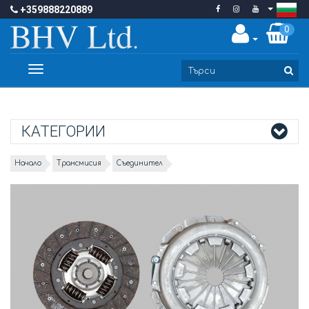
+359888220889
0
Toggle
navigation
КАТЕГОРИИ
Начало
Трансмисия
Съединител