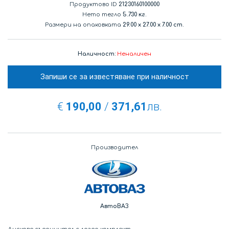
Продуктово ID
21230160100000
Нето тегло
5.730 кг.
Размери на опаковката
29.00
x
27.00
x
7.00 cm.
Наличност:
Неналичен
Запиши се за известяване при наличност
€
190,00
/
371,61
лв.
Производител
АвтоВАЗ