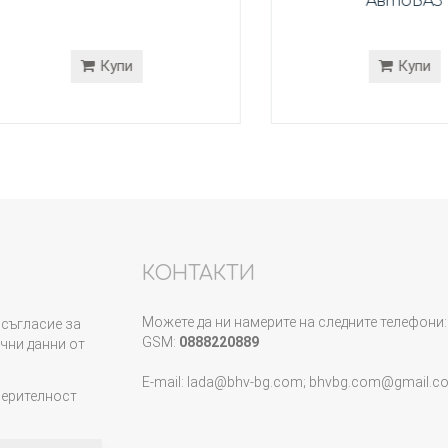
АвтоВАЗ
Купи
Купи
КОНТАКТИ
Можете да ни намерите на следните телефони:
съгласие за
GSM:
0888220889
чни данни от
E-mail: lada@bhv-bg.com; bhvbg.com@gmail.c
верителност