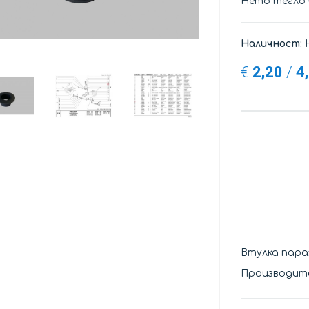
Нето тегло
Наличност:
Н
€
2,20
/
4
Втулка пара
Производит