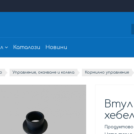
л
Каталози
Новини
о
Управление, окачване и колела
Кормилно управление
Втул
хебе
Продуктово