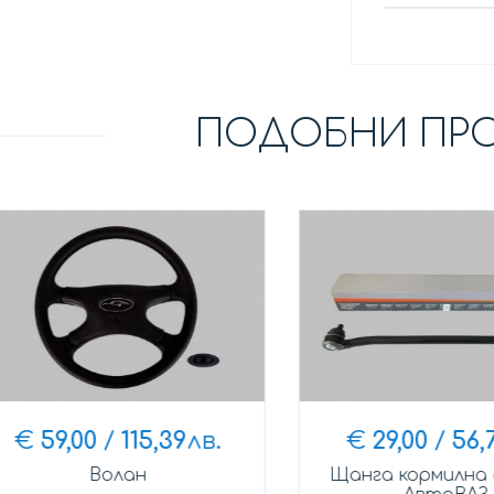
ПОДОБНИ ПР
€
59,00
/
115,39
лв.
€
29,00
/
56,72
Волан
Щанга кормилна ср