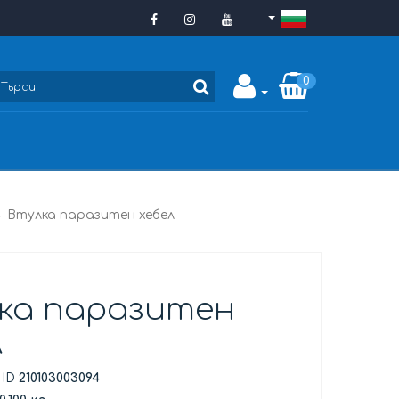
0
Втулка паразитен хебел
ка паразитен
л
 ID
210103003094