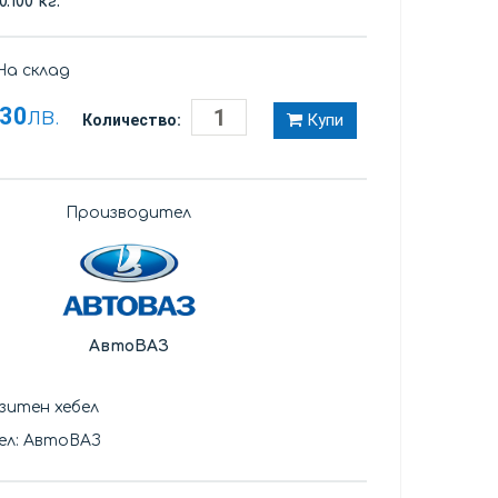
0.100 кг.
а склад
,30
лв.
Купи
Количество:
Производител
АвтоВАЗ
зитен хебел
ел: АвтоВАЗ