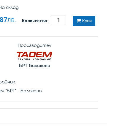
а склад
,87
лв.
Купи
Количество:
Производител
БРТ Балаково
айник.
л "БРТ" - Балаково