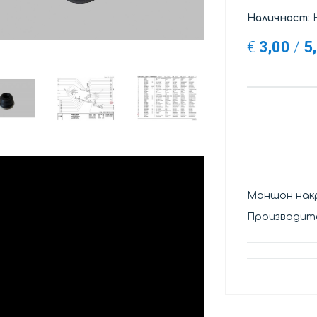
Наличност:
Н
€
3,00
/
5
Маншон накр
Производите