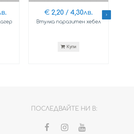
лв.
€
2,20
/
4,30
лв.
лагер
Втулка паразитен хебел
Хеб
Купи
ПОСЛЕДВАЙТЕ НИ В: