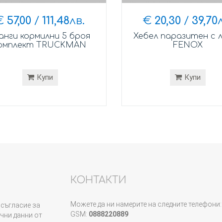
€
57,00
/
111,48
лв.
€
20,30
/
39,70
нги кормилни 5 броя
Хебел паразитен с 
омплект TRUCKMAN
FENOX
Купи
Купи
КОНТАКТИ
Можете да ни намерите на следните телефони:
съгласие за
GSM:
0888220889
чни данни от