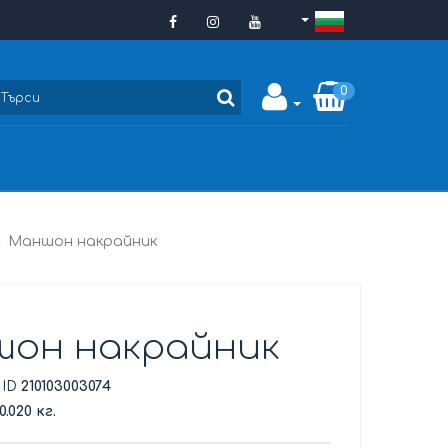
0
Маншон накрайник
он накрайник
 ID
210103003074
0.020 кг.