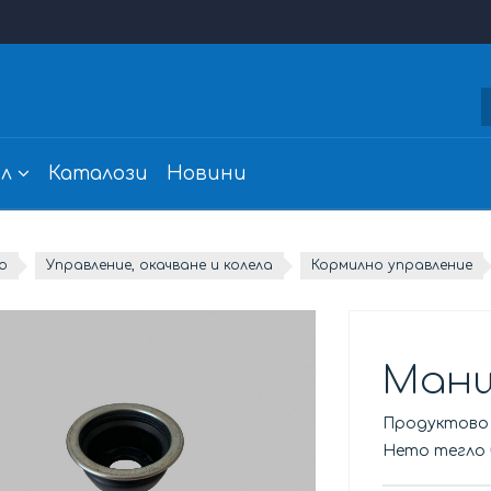
л
Каталози
Новини
о
Управление, окачване и колела
Кормилно управление
Манш
Продуктово
Нето тегло