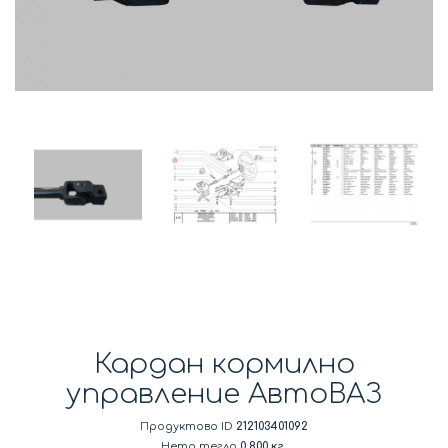
Кардан кормилно
управление АвтоВАЗ
Продуктово ID
212103401092
Нето тегло
0.800 кг.