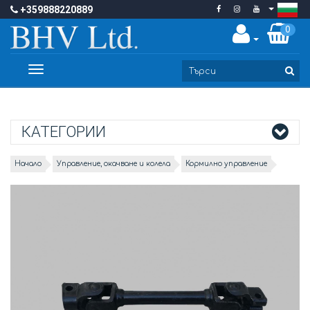
+359888220889
0
Toggle
navigation
КАТЕГОРИИ
Начало
Управление, окачване и колела
Кормилно управление