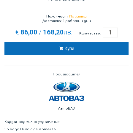
Наличност:
По заявка
Доставка:
2 работни дни
€
86,00
/
168,20
лв.
Количество:
Купи
Производител
АвтоВАЗ
Кардан кормилно управление
За Лада Нива с двигател 1.6