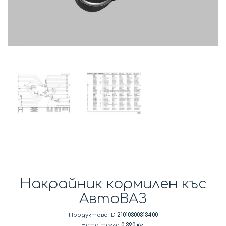
Накрайник кормилен къс
АвтоВАЗ
Продуктово ID
21010300313400
Нето тегло
0.390 кг.