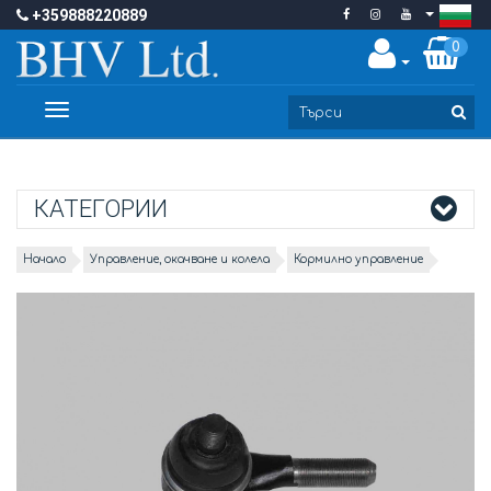
+359888220889
0
Toggle
navigation
КАТЕГОРИИ
Начало
Управление, окачване и колела
Кормилно управление