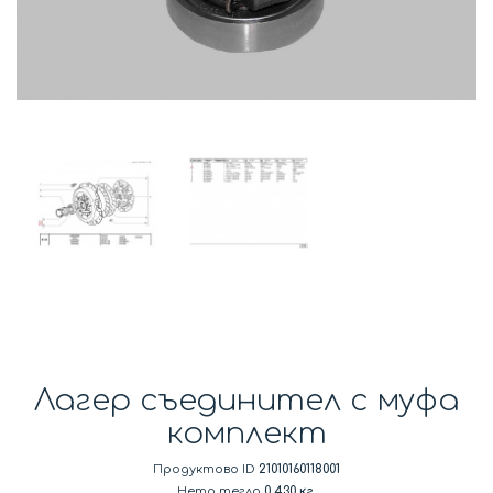
Лагер съединител с муфа
комплект
Продуктово ID
21010160118001
Нето тегло
0.430 кг.