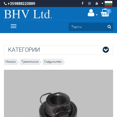
+359888220889
0
Toggle
navigation
КАТЕГОРИИ
Начало
Трансмисия
Съединител