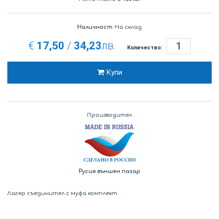
Наличност:
На склад
€
17,50
/
34,23
лв.
Количество:
Купи
Производител
Русия външен пазар
Лагер съединител с муфа комплект