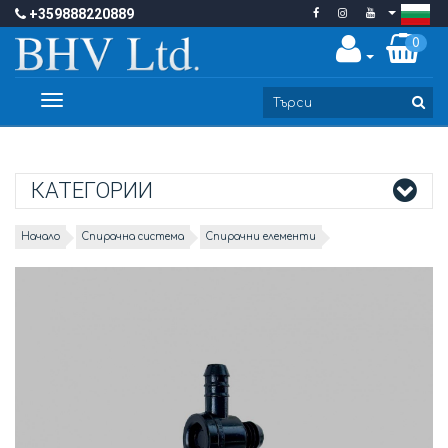
+359888220889
0
Toggle
navigation
КАТЕГОРИИ
Начало
Спирачна система
Спирачни елементи