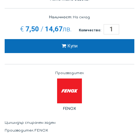
Наличност:
На склад
€
7,50
/
14,67
лв.
Количество:
Купи
Производител
FENOX
Цилиндър спирачен заден
Производител: FENOX