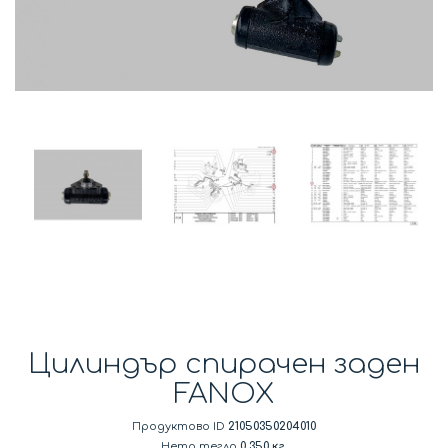
Цилиндър спирачен заден
FANOX
Продуктово ID
21050350204010
Нето тегло
0.350 кг.