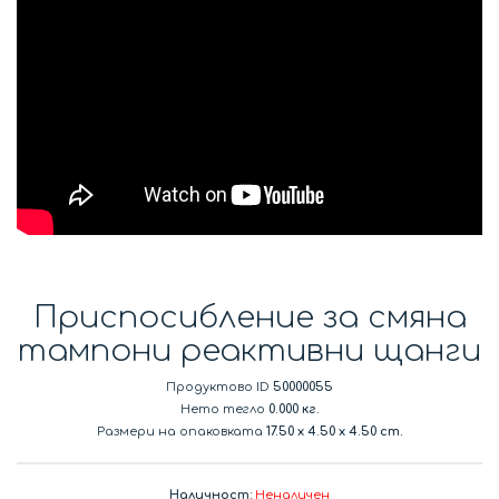
Приспосибление за смяна
тампони реактивни щанги
Продуктово ID
50000055
Нето тегло
0.000 кг.
Размери на опаковката
17.50
x
4.50
x
4.50 cm.
Наличност:
Неналичен