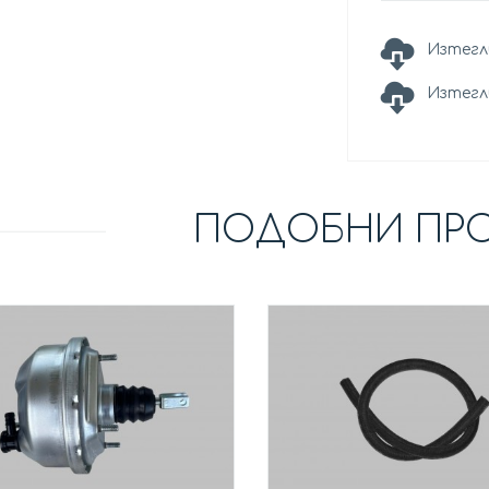
Изтегл
Изтегл
ПОДОБНИ ПР