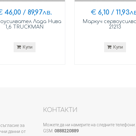
€
46,00
/
89,97
лв.
€
6,10
/
11,93
лв
оусилвател Лада Нива
Маркуч сервоусилв
1,6 TRUCKMAN
21213
Купи
Купи
КОНТАКТИ
Можете да ни намерите на следните телефони:
съгласие за
GSM:
0888220889
чни данни от