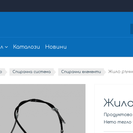
л
Каталози
Новини
Жило ръчн
о
Спирачна система
Спирачни елементи
Жило
Продуктово
Нето тегло