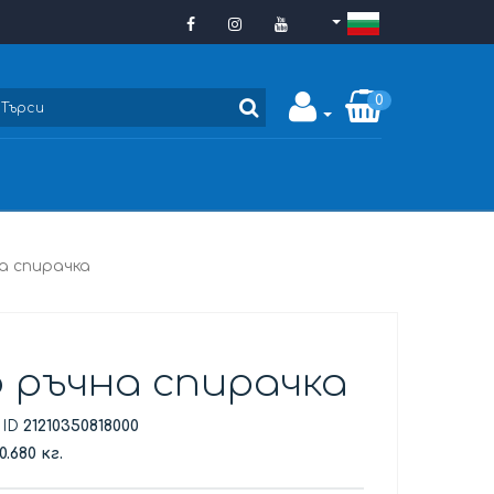
0
а спирачка
 ръчна спирачка
 ID
21210350818000
0.680 кг.