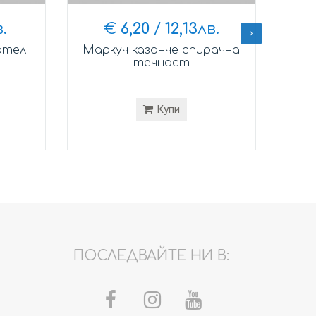
.
€
6,20
/
12,13
лв.
ател
Маркуч казанче спирачна
Кл
течност
Купи
ПОСЛЕДВАЙТЕ НИ В: