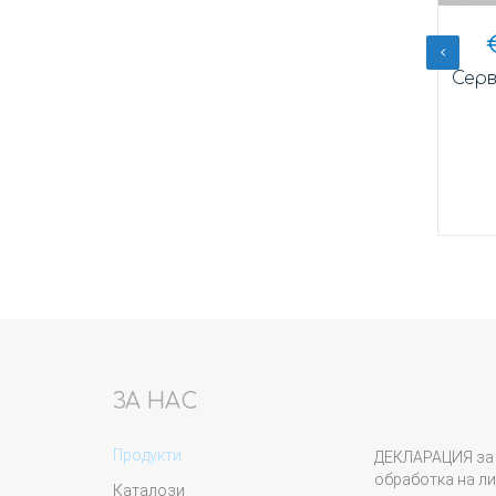
лв.
€
25,50
/
49,87
лв.
009г.
Лост ръчна спирачка 2131
Серв
Купи
ЗА НАС
Продукти
ДЕКЛАРАЦИЯ за 
обработка на ли
Каталози