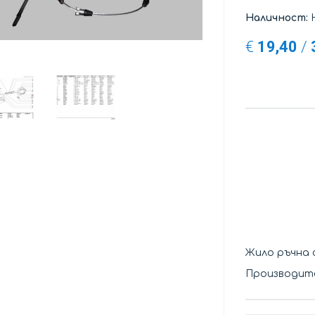
Наличност:
Н
€
19,40
/
Жило ръчна 
Производите