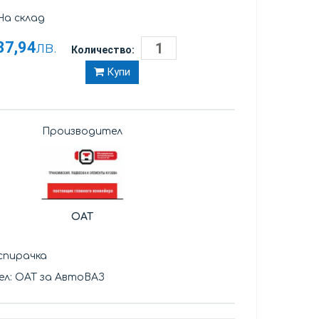
а склад
37,94
лв.
Количество:
Купи
Производител
OAT
спирачка
л: ОАТ за АвтоВАЗ