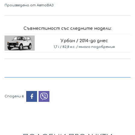
Произведено от АвтоВАЗ
Съвместимост със следните модели:
Урбан / 2014-до днес
1,7 i / 82,8 к.с. / много подобрения
Сподели в: