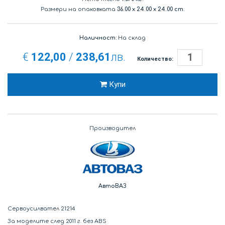
Размери на опаковката
36.00
x
24.00
x
24.00 cm.
Наличност:
На склад
€
122,00
/
238,61
лв.
Количество:
Купи
Производител
АвтоВАЗ
Сервоусилвател 21214
За моделите след 2011 г. без ABS