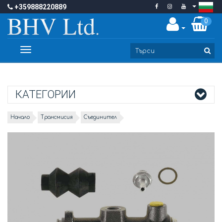
+359888220889
0
Toggle
navigation
КАТЕГОРИИ
Начало
Трансмисия
Съединител