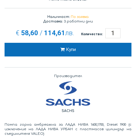
Наличност:
По заявка
Доставка:
3 работни дни
€
58,60
/
114,61
лв.
Количество:
Купи
Производител
SACHS
Помпа горна амбреажна за ЛАДА НИВА 1600,1700, Diesel 1900 (с
изключение на ЛАДА НИВА УРБАН с пластмасов цилиндър на
съединителя VALEO)