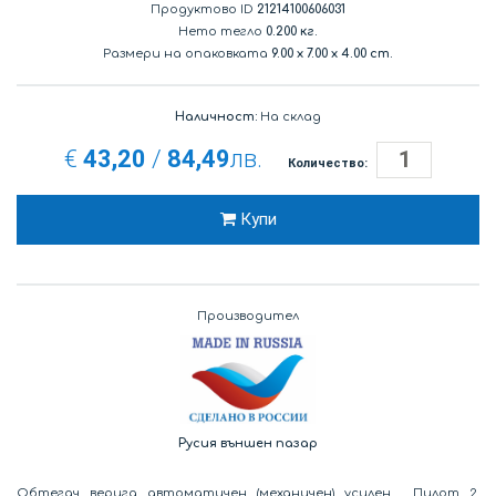
Продуктово ID
21214100606031
Нето тегло
0.200 кг.
Размери на опаковката
9.00
x
7.00
x
4.00 cm.
Наличност:
На склад
€
43,20
/
84,49
лв.
Количество:
Купи
Производител
Русия външен пазар
Обтегач верига автоматичен (механичен) усилен . Пилот 2.