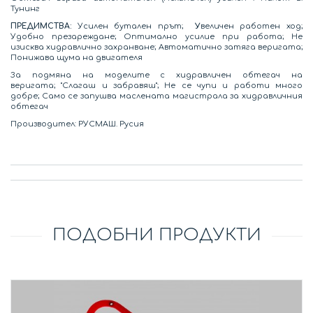
Тунинг
ПРЕДИМСТВА:
Усилен бутален прът;
У
величен работен ход;
Удобно презареждане; Оптимално усилие при работа; Не
изисква хидравлично захранване; Автоматично затяга веригата;
Понижава щума на двигателя
За подмяна на моделите с хидравличен обтегач на
веригата; "Слагаш и забравяш"; Не се чупи и работи много
добре; Само се запушва маслената магистрала за хидравличния
обтегач
Производител: РУСМАШ. Русия
ПОДОБНИ ПРОДУКТИ