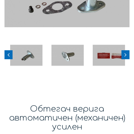
Обтегач верига
автоматичен (механичен)
усилен