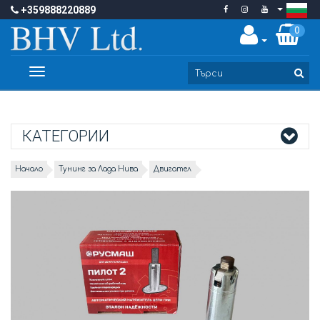
+359888220889
0
Toggle
navigation
КАТЕГОРИИ
Начало
Тунинг за Лада Нива
Двигател