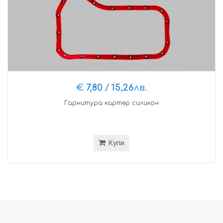
€
7,80
/
15,26
лв.
Гарнитура картер силикон
Купи