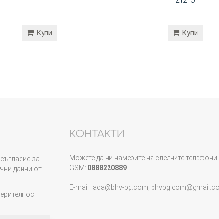
21213
Купи
Купи
КОНТАКТИ
Можете да ни намерите на следните телефони:
съгласие за
GSM:
0888220889
чни данни от
E-mail: lada@bhv-bg.com; bhvbg.com@gmail.c
верителност