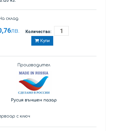
0.120 кг.
а склад
0,76
лв.
Количество:
Купи
Производител
Русия външен пазар
ервоар с ключ