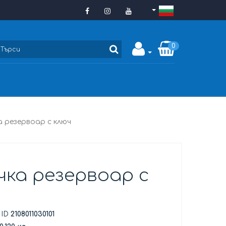
0
а резервоар с ключ
чка резервоар с
 ID
2108011030101