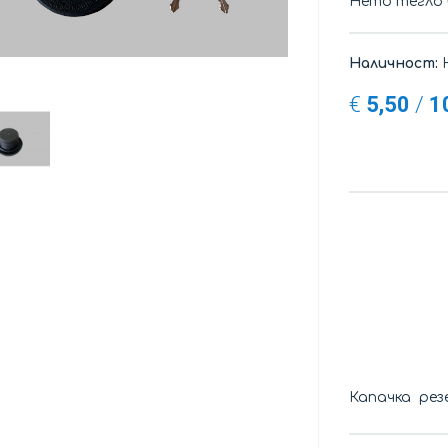
Нето тегло
Наличност:
Н
€
5,50
/
1
Капачка рез