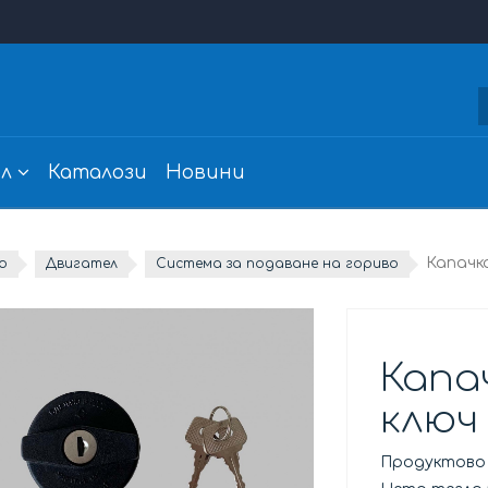
л
Каталози
Новини
Капачк
о
Двигател
Система за подаване на гориво
Капа
ключ
Продуктово