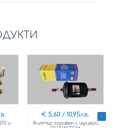
ОДУКТИ
в.
€
5,60
/
10,95
лв.
10 и
Филтър горивен с щуцери
Кап