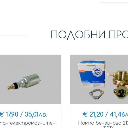
ПОДОБНИ ПР
€
17,90
/
35,01
лв.
€
21,20
/
41,46
л
пан електромагнитен
Помпа бензинова 212