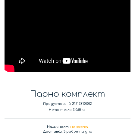
Парно комплект
Продуктово ID
212138101012
Нето тегло
3.060 кг.
Наличност:
По заявка
Доставка:
3 работни дни