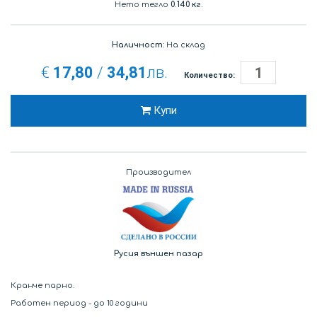
Нето тегло
0.140 кг.
Наличност:
На склад
€
17,80
/
34,81
лв.
Количество:
Купи
Производител
Русия външен пазар
Кранче парно.
Работен период - до 10 години