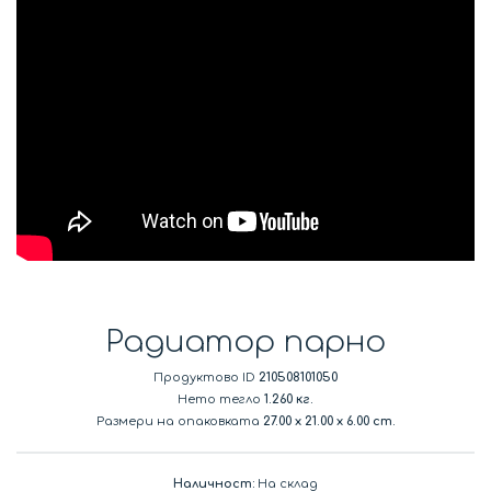
Радиатор парно
Продуктово ID
210508101050
Нето тегло
1.260 кг.
Размери на опаковката
27.00
x
21.00
x
6.00 cm.
Наличност:
На склад