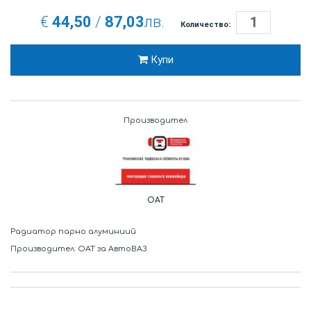
€
44,50
/
87,03
лв.
Количество:
Купи
Производител
OAT
Радиатор парно алуминиий
Производител: ОАТ за АвтоВАЗ