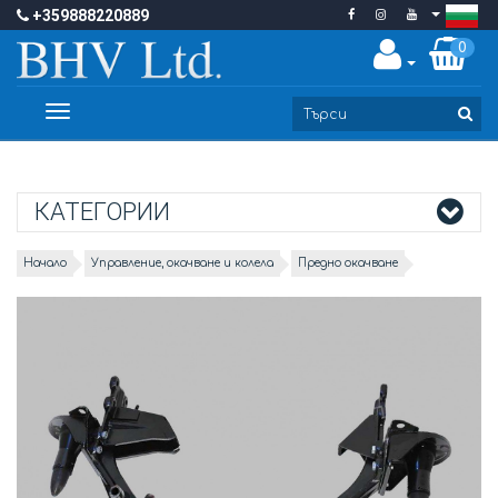
+359888220889
0
Toggle
navigation
КАТЕГОРИИ
Начало
Управление, окачване и колела
Предно окачване