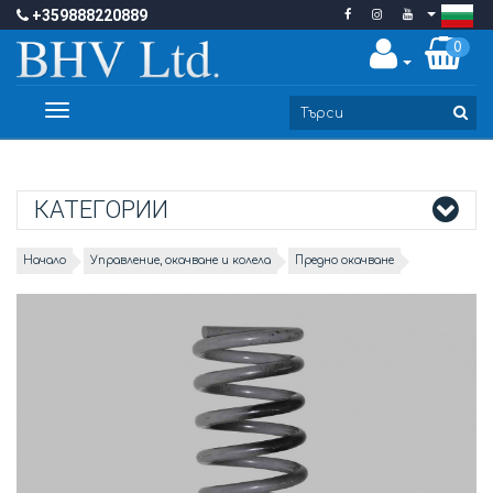
+359888220889
0
Toggle
navigation
КАТЕГОРИИ
Начало
Управление, окачване и колела
Предно окачване