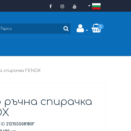
0
а спирачка FENOX
 ръчна спирачка
OX
 ID
212103508180F