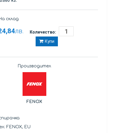
0.680 кг.
а склад
24,84
лв.
Количество:
Купи
Производител
FENOX
спирачка
л: FENOX, EU