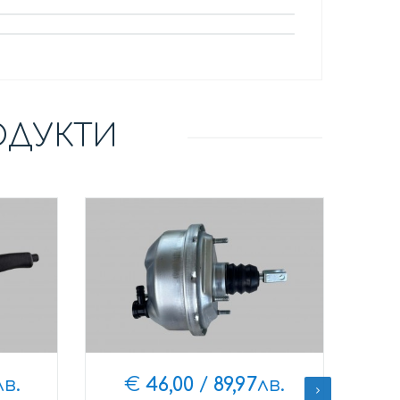
ОДУКТИ
лв.
€
46,00
/
89,97
лв.