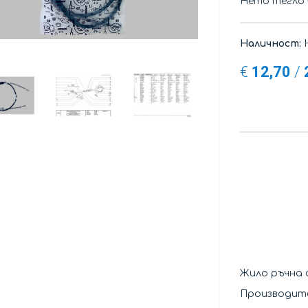
Нето тегло
Наличност:
Н
€
12,70
/
Жило ръчна 
Производите