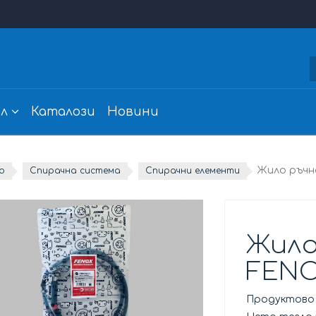
л
Каталози
Новини
Жило ръчн
о
Спирачна система
Спирачни елементи
Жило
FEN
Продуктово