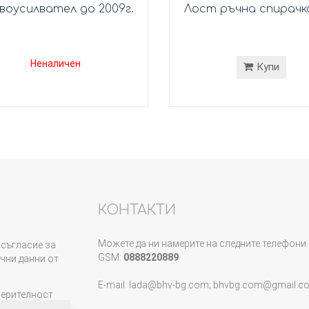
воусилвател до 2009г.
Лост ръчна спирачка
Неналичен
Купи
КОНТАКТИ
Можете да ни намерите на следните телефони:
съгласие за
GSM:
0888220889
чни данни от
E-mail: lada@bhv-bg.com; bhvbg.com@gmail.c
верителност