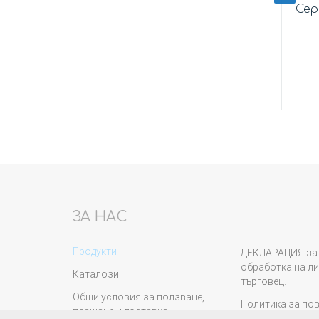
210
Стоп машинка
Сер
Купи
ЗА НАС
Продукти
ДЕКЛАРАЦИЯ за 
обработка на ли
Каталози
търговец.
Общи условия за ползване,
Политика за по
плащане и доставка