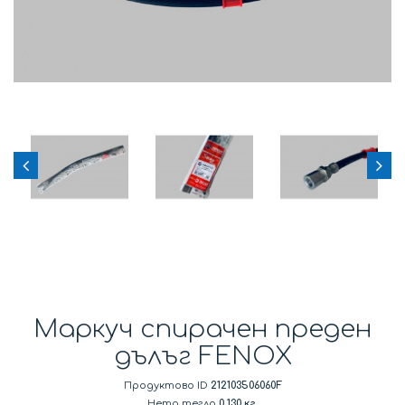
Маркуч спирачен преден
дълъг FENOX
Продуктово ID
212103506060F
Нето тегло
0.130 кг.