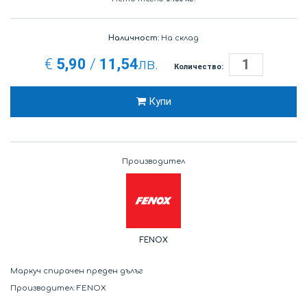
Наличност:
На склад
€
5,90
/
11,54
лв.
Количество:
Купи
Производител
FENOX
Маркуч спирачен преден дълъг
Производител: FENOX