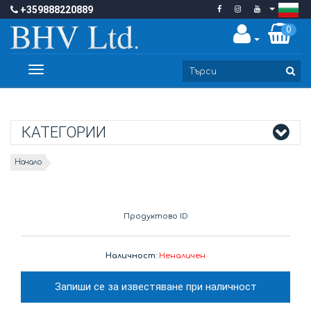
+359888220889
0
Toggle
navigation
КАТЕГОРИИ
Начало
Продуктово ID
Наличност:
Неналичен
Запиши се за известяване при наличност