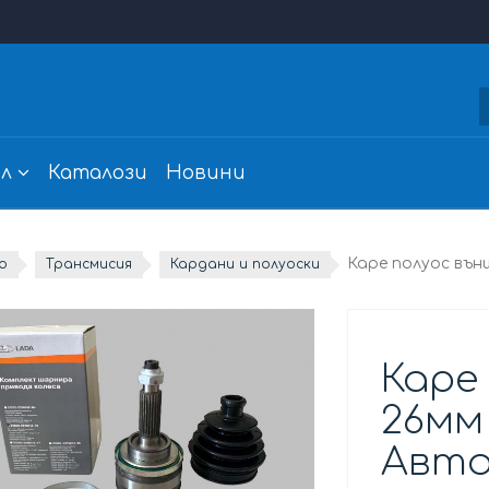
л
Каталози
Новини
Каре полуос вън
о
Трансмисия
Кардани и полуоски
Каре
26мм
Авто