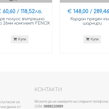
€
60,60
/
118,52
лв.
€
148,00
/
289,4
ре полуос вътрешно
Кардан преден къ
о 26мм комплект FENOX
шарнири
Купи
Купи
КОНТАКТИ
Можете да ни намерите на следните телефони:
съгласие за
GSM:
0888220889
чни данни от