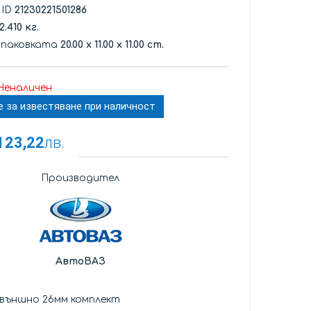
 ID
21230221501286
2.410 кг.
опаковката
20.00
x
11.00
x
11.00 cm.
Неналичен
е за известяване при наличност
123,22
лв.
Производител
АвтоВАЗ
 външно 26мм комплект