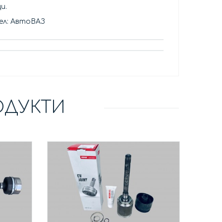
и.
ел: АвтоВАЗ
ОДУКТИ