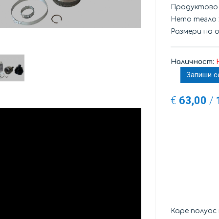
Продуктово
Нето тегло
Размери на 
Наличност:
Запиши с
€
63,00
/
Каре полуос