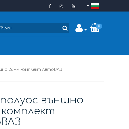
0
шно 26мм комплект АвтоВАЗ
 полуос външно
 комплект
ВАЗ