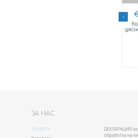
7
лв.
€
92,50
/
180,91
лв.
на 24мм
Вал карданен
Ка
промеждутъчен EuroEX
дясн
Купи
ЗА НАС
Продукти
ДЕКЛАРАЦИЯ за 
обработка на ли