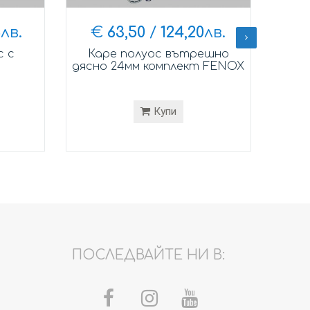
6
лв.
€
63,50
/
124,20
лв.
с с
Каре полуос вътрешно
Каре
дясно 24мм комплект FENOX
26мм
Купи
ПОСЛЕДВАЙТЕ НИ В: