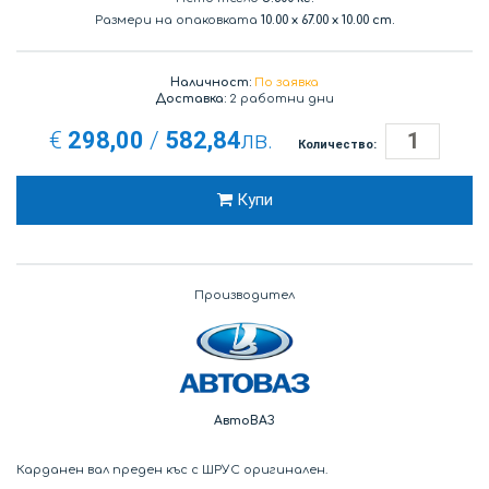
Размери на опаковката
10.00
x
67.00
x
10.00 cm.
Наличност:
По заявка
Доставка:
2 работни дни
€
298,00
/
582,84
лв.
Количество:
Купи
Производител
АвтоВАЗ
Карданен вал преден къс с ШРУС оригинален.