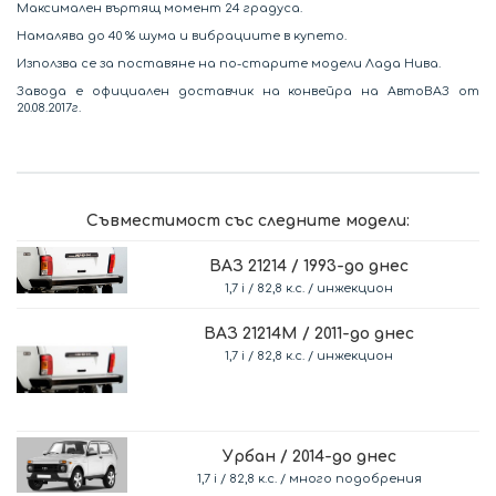
Максимален въртящ момент 24 градуса.
Намалява до 40 % шума и вибрациите в купето.
Използва се за поставяне на по-старите модели Лада Нива.
Завода е официален доставчик на конвейра на АвтоВАЗ от
20.08.2017г.
Съвместимост със следните модели:
ВАЗ 21214 / 1993-до днес
1,7 i / 82,8 к.с. / инжекцион
ВАЗ 21214M / 2011-до днес
1,7 i / 82,8 к.с. / инжекцион
Урбан / 2014-до днес
1,7 i / 82,8 к.с. / много подобрения