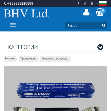
+359888220889
0
Toggle
navigation
КАТЕГОРИИ
Начало
Трансмисия
Кардани и полуоски