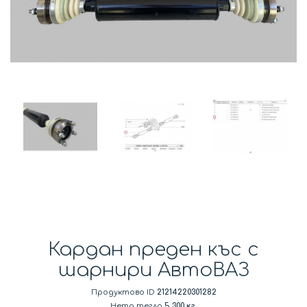
Кардан преден къс с
шарнири АвтоВАЗ
Продуктово ID
21214220301282
Нето тегло
5.300 кг.