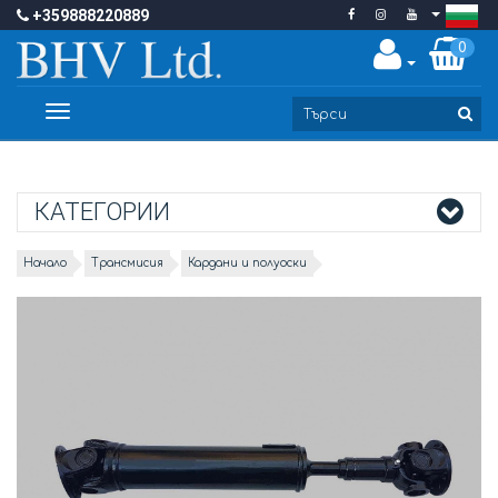
+359888220889
0
Toggle
navigation
КАТЕГОРИИ
Начало
Трансмисия
Кардани и полуоски