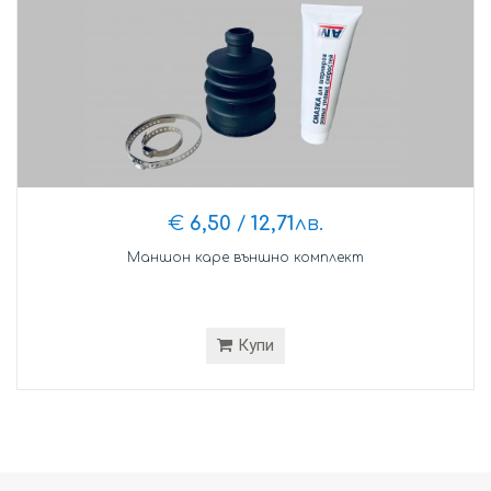
€
6,50
/
12,71
лв.
Маншон каре външно комплект
Купи