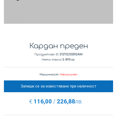
Кардан преден
Продуктово ID
212112203012AM
Нето тегло
5.890 кг.
Наличност:
Неналичен
Запиши се за известяване при наличност
€
116,00
/
226,88
лв.