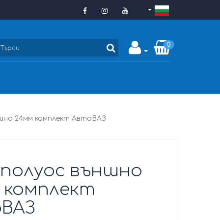
0
шно 24мм комплект АвтоВАЗ
 полуос външно
 комплект
ВАЗ