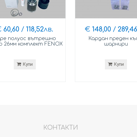
€
60,60
/
118,52
лв.
€
148,00
/
289,4
ре полуос вътрешно
Кардан преден къ
о 26мм комплект FENOX
шарнири
Купи
Купи
КОНТАКТИ