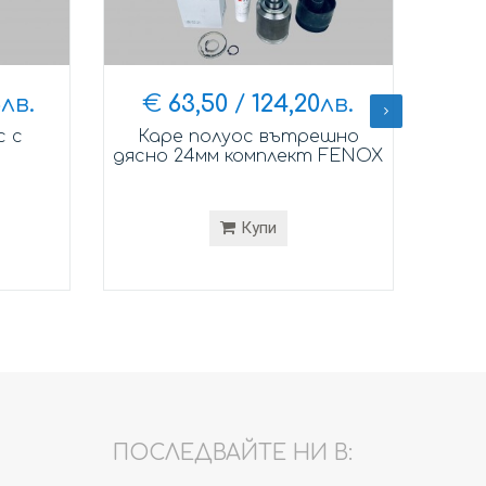
6
лв.
€
63,50
/
124,20
лв.
с с
Каре полуос вътрешно
Каре
дясно 24мм комплект FENOX
26мм
Купи
ПОСЛЕДВАЙТЕ НИ В: