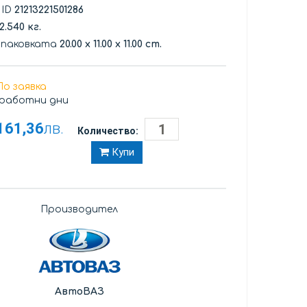
 ID
21213221501286
2.540 кг.
опаковката
20.00
x
11.00
x
11.00 cm.
По заявка
 работни дни
161,36
лв.
Количество:
Купи
Производител
АвтоВАЗ