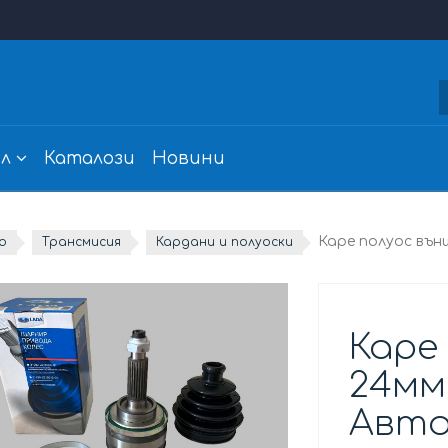
л
Каталози
Новини
Каре полуос вън
о
Трансмисия
Кардани и полуоски
Каре
24мм
Авто